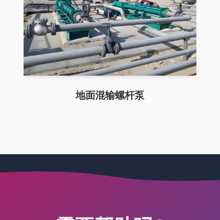
地面混输螺杆泵